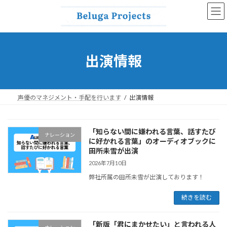
コ
ナ
ン
ビ
テ
ゲ
ン
ー
ツ
シ
へ
ョ
出演情報
ス
ン
キ
に
ッ
移
プ
動
声優のマネジメント・手配を行います
出演情報
「知らない間に嫌われる言葉、話すたび
ナレーション
に好かれる言葉」のオーディオブックに
田所未雪が出演
2026年7月10日
弊社所属の田所未雪が出演しております！
続きを読む
「新版「君にまかせたい」と言われる人