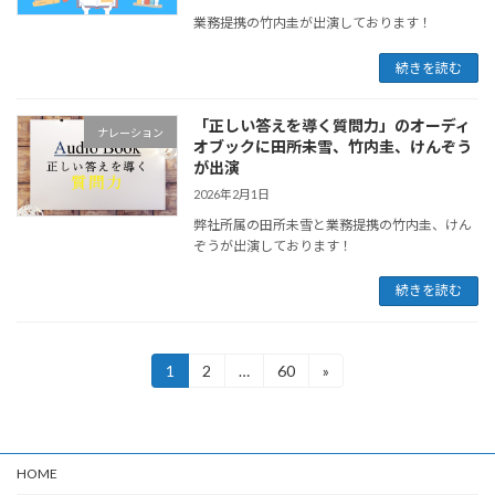
業務提携の竹内圭が出演しております！
続きを読む
「正しい答えを導く質問力」のオーディ
ナレーション
オブックに田所未雪、竹内圭、けんぞう
が出演
2026年2月1日
弊社所属の田所未雪と業務提携の竹内圭、けん
ぞうが出演しております！
続きを読む
投
1
2
…
60
»
固
固
固
定
定
定
稿
ペ
ペ
ペ
ー
ー
ー
の
ジ
ジ
ジ
HOME
ペ