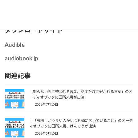
穏やかで透明感のある声が、読者の心に優しく寄り添い、願いを
後押ししてくれます。
ダウンロードサイト
Audible
audiobook.jp
関連記事
「知らない間に嫌われる言葉、話すたびに好かれる言葉」のオ
ーディオブックに田所未雪が出演
2026年7月10日
「「説明」がうまい人がいつも頭においていること」のオーデ
ィオブックに田所未雪、けんぞうが出演
2026年5月15日