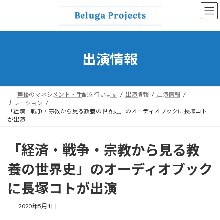
コ
ナ
ン
ビ
テ
ゲ
ン
ー
ツ
シ
へ
ョ
出演情報
ス
ン
キ
に
ッ
移
プ
動
声優のマネジメント・手配を行います
出演情報
出演情報
ナレーション
「経済・戦争・宗教から見る教養の世界史」のオーディオブックに長塚コト
が出演
「経済・戦争・宗教から見る教
養の世界史」のオーディオブック
に長塚コトが出演
2020年5月1日