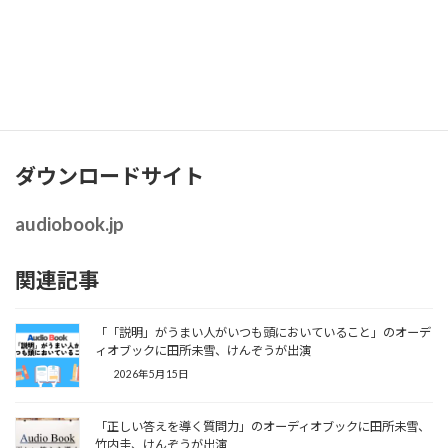
重役がタッグを組み、膨大なデータと現場の声から職場の「虚
構」と「真実」を解き明かす。労働科学に基づく、新時代の働き
方のヒントが詰まった一冊です。田所未雪とけんぞうが台詞パート
を担当。リアルな掛け合いが、職場のリアルな疑問や気づきをよ
り印象深く伝えます。
ダウンロードサイト
audiobook.jp
関連記事
「「説明」がうまい人がいつも頭においていること」のオーデ
ィオブックに田所未雪、けんぞうが出演
2026年5月15日
「正しい答えを導く質問力」のオーディオブックに田所未雪、
竹内圭、けんぞうが出演