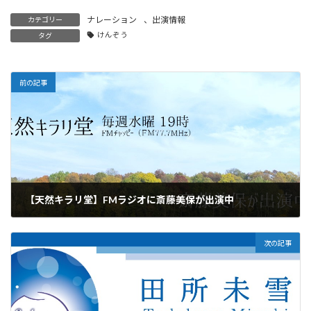
ナレーション
、
出演情報
カテゴリー
けんぞう
タグ
前の記事
【天然キラリ堂】FMラジオに斎藤美保が出演中
2019年2月20日
次の記事