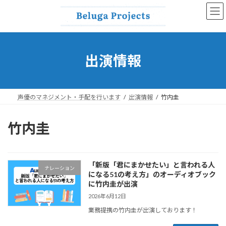
コ
ナ
ン
ビ
テ
ゲ
ン
ー
ツ
シ
へ
ョ
出演情報
ス
ン
キ
に
ッ
移
プ
動
声優のマネジメント・手配を行います
出演情報
竹内圭
竹内圭
「新版「君にまかせたい」と言われる人
ナレーション
になる51の考え方」のオーディオブック
に竹内圭が出演
2026年6月12日
業務提携の竹内圭が出演しております！