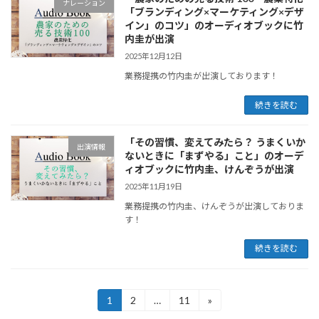
ナレーション
「ブランディング×マーケティング×デザ
イン」のコツ」のオーディオブックに竹
内圭が出演
2025年12月12日
業務提携の竹内圭が出演しております！
続きを読む
「その習慣、変えてみたら？ うまくいか
出演情報
ないときに「まずやる」こと」のオーデ
ィオブックに竹内圭、けんぞうが出演
2025年11月19日
業務提携の竹内圭、けんぞうが出演しておりま
す！
続きを読む
投
1
2
…
11
»
固
固
固
定
定
定